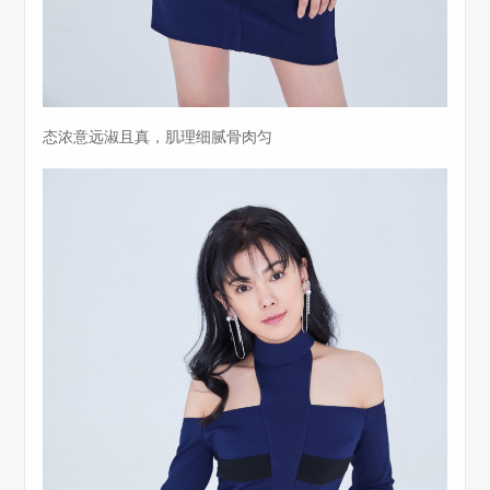
态浓意远淑且真，肌理细腻骨肉匀