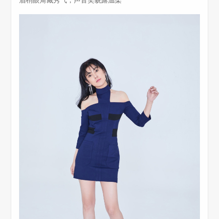
眉梢眼角藏秀气，声音笑貌露温柔