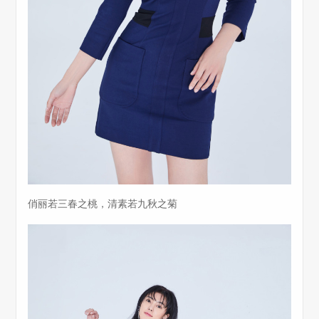
俏丽若三春之桃，清素若九秋之菊