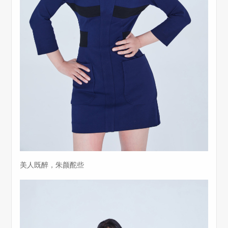
美人既醉，朱颜酡些