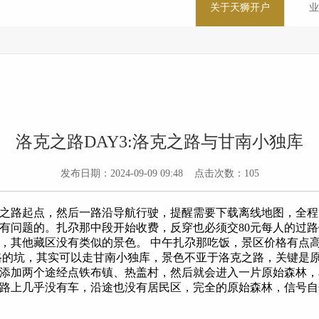
关于天狮开户
业
洛克之路DAY3:洛克之路与甘南小独库
发布日期：2024-09-09 09:48 点击次数：105
之路起点，然后一路沿导航行驶，提醒需要下载离线地图，全程几
有问题的。扎尕那中段开始收费，反穿也必须交80元每人的过
，其他藏区没有类似的景色。 中午扎尕那吃饭，景区价格有点
路的坑，其实可以走甘南小独库，景色不亚于洛克之路，关键是
添加两个途经点铁布镇、热盖村，然后就会进入一片原始森林，
，一路上几乎没有车，沿途也没有居民区，完全的原始森林，信号